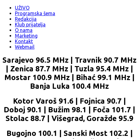
UŽIVO
Programska šema
Redakcija
Klub prijatelja
O nama
Marketing
Kontakt
Webmail
Sarajevo 96.5 MHz | Travnik 90.7 MHz
| Zenica 87.7 MHz | Tuzla 95.4 MHz |
Mostar 100.9 MHz | Bihać 99.1 MHz |
Banja Luka 100.4 MHz
Kotor Varoš 91.6 | Fojnica 90.7 |
Doboj 90.1 | Bužim 98.1 | Foča 101.7 |
Stolac 88.7 | Višegrad, Goražde 95.9
Bugojno 100.1 | Sanski Most 102.2 |