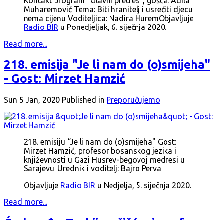
Kontakt program "Glavni pretres", gošća: Adila
Muharemović Tema: Biti hranitelj i usrećiti djecu
nema cijenu Voditeljica: Nadira HuremObjavljuje
Radio BIR
u Ponedjeljak, 6. siječnja 2020.
Read more...
218. emisija "Je li nam do (o)smijeha"
- Gost: Mirzet Hamzić
Sun 5 Jan, 2020
Published in
Preporučujemo
218. emisiju “Je li nam do (o)smijeha" Gost:
Mirzet Hamzić, profesor bosanskog jezika i
književnosti u Gazi Husrev-begovoj medresi u
Sarajevu. Urednik i voditelj: Bajro Perva
Objavljuje
Radio BIR
u Nedjelja, 5. siječnja 2020.
Read more...