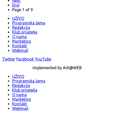
Next
End
Page 1 of 9
UŽIVO
Programska šema
Redakcija
Klub prijatelja
O nama
Marketing
Kontakt
Webmail
Twitter
Facebook
YouTube
implemented by Ark@WEB
UŽIVO
Programska šema
Redakcija
Klub prijatelja
O nama
Marketing
Kontakt
Webmail