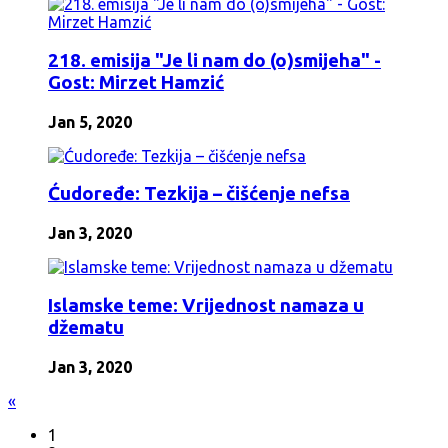
218. emisija "Je li nam do (o)smijeha" -
Gost: Mirzet Hamzić
Jan 5, 2020
Ćudoređe: Tezkija – čišćenje nefsa
Jan 3, 2020
Islamske teme: Vrijednost namaza u
džematu
Jan 3, 2020
«
1