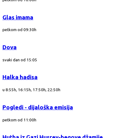
Glas imama
petkom od 09:30h
Dova
svaki dan od 15:05
Halka hadisa
u 8:55h, 16:15h, 17:50h, 22:50h
Pogledi - dijaloška emisija
petkom od 11:00h
Hutba iz Gazi Husrev-begove džamije