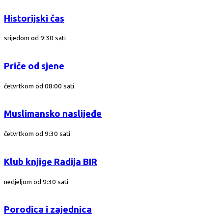
Historijski čas
srijedom od 9:30 sati
Priče od sjene
četvrtkom od 08:00 sati
Muslimansko naslijeđe
četvrtkom od 9:30 sati
Klub knjige Radija BIR
nedjeljom od 9:30 sati
Porodica i zajednica