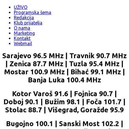
UŽIVO
Programska šema
Redakcija
Klub prijatelja
O nama
Marketing
Kontakt
Webmail
Sarajevo 96.5 MHz | Travnik 90.7 MHz
| Zenica 87.7 MHz | Tuzla 95.4 MHz |
Mostar 100.9 MHz | Bihać 99.1 MHz |
Banja Luka 100.4 MHz
Kotor Varoš 91.6 | Fojnica 90.7 |
Doboj 90.1 | Bužim 98.1 | Foča 101.7 |
Stolac 88.7 | Višegrad, Goražde 95.9
Bugojno 100.1 | Sanski Most 102.2 |