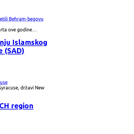
marta ove godine…
nju Islamskog
e (SAD)
Syracuse, državi New
ACH region