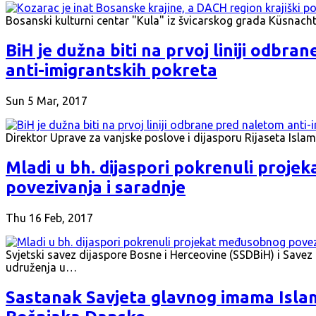
Bosanski kulturni centar "Kula" iz švicarskog grada Küsnach
BiH je dužna biti na prvoj liniji odbra
anti-imigrantskih pokreta
Sun 5 Mar, 2017
Direktor Uprave za vanjske poslove i dijasporu Rijaseta Isla
Mladi u bh. dijaspori pokrenuli proj
povezivanja i saradnje
Thu 16 Feb, 2017
Svjetski savez dijaspore Bosne i Herceovine (SSDBiH) i Sav
udruženja u…
Sastanak Savjeta glavnog imama Isla