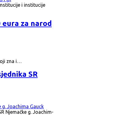
titucije i institucije
0 eura za narod
oji zna i…
sjednika SR
 SR Njemačke g. Joachim-