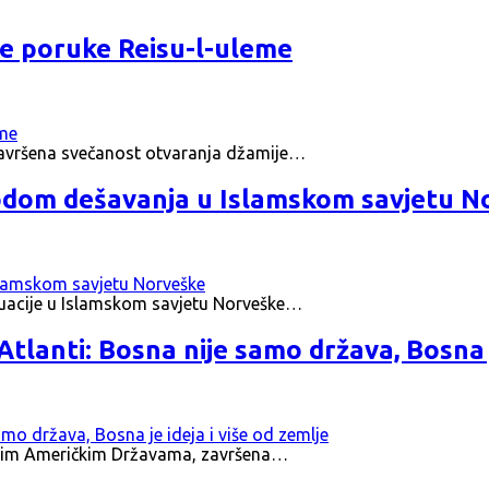
ne poruke Reisu-l-uleme
završena svečanost otvaranja džamije…
vodom dešavanja u Islamskom savjetu N
tuacije u Islamskom savjetu Norveške…
tlanti: Bosna nije samo država, Bosna je
jenim Američkim Državama, završena…