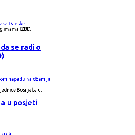
og imama IZBD.
da se radi o
O)
zajednice Bošnjaka u…
a u posjeti