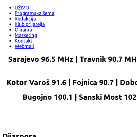
UŽIVO
Programska šema
Redakcija
Klub prijatelja
O nama
Marketing
Kontakt
Webmail
Sarajevo 96.5 MHz | Travnik 90.7 MHz
Kotor Varoš 91.6 | Fojnica 90.7 | Dobo
Bugojno 100.1 | Sanski Most 102.2
Dijaspora