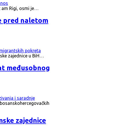
t am Rigi, osmi je…
ne pred naletom
mske zajednice u BiH…
ekat međusobnog
ez bosanskohercegovačkih
mske zajednice