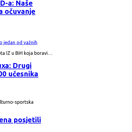
AD-a: Naše
za očuvanje
eta IZ u BiH koja boravi…
uxa: Drugi
00 učesnika
ulturno-sportska
ena posjetili