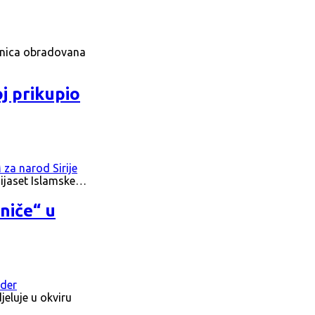
ednica obradovana
j prikupio
 Rijaset Islamske…
niče“ u
eluje u okviru